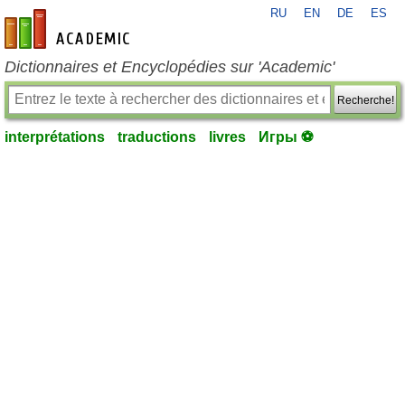
RU
EN
DE
ES
fr-academic.com
Dictionnaires et Encyclopédies sur 'Academic'
Recherche!
interprétations
traductions
livres
Игры ⚽