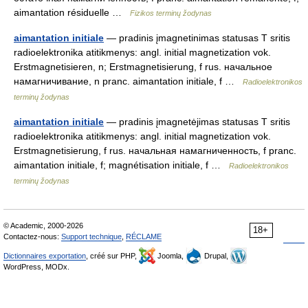
aimantation résiduelle …
Fizikos terminų žodynas
aimantation initiale
— pradinis įmagnetinimas statusas T sritis
radioelektronika atitikmenys: angl. initial magnetization vok.
Erstmagnetisieren, n; Erstmagnetisierung, f rus. начальное
намагничивание, n pranc. aimantation initiale, f …
Radioelektronikos
terminų žodynas
aimantation initiale
— pradinis įmagnetėjimas statusas T sritis
radioelektronika atitikmenys: angl. initial magnetization vok.
Erstmagnetisierung, f rus. начальная намагниченность, f pranc.
aimantation initiale, f; magnétisation initiale, f …
Radioelektronikos
terminų žodynas
© Academic, 2000-2026
18+
Contactez-nous:
Support technique
,
RÉCLAME
Dictionnaires exportation
, créé sur PHP,
Joomla,
Drupal,
WordPress, MODx.