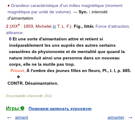
♦
Grandeur caractéristique d'un milieu magnétique (moment
magnétique par unité de volume).
—
Syn. :
intensité
d'aimantation.
e
2
(XIX
: 1859, Michelet
in
T. L. F.).
Fig., littér.
Force d'attraction,
attirance.
0
Et une sorte d'aimantation attire et retient si
inséparablement les uns auprès des autres certains
caractères de physionomie et de mentalité que quand la
nature introduit ainsi une personne dans un nouveau
corps, elle ne la mutile pas trop.
Proust,
À l'ombre des jeunes filles en fleurs, Pl., t. I, p. 685.
❖
CONTR.
Désaimantation.
Encyclopédie Universelle
.
2012
.
Игры ⚽
Поможем написать курсовую
aimant
aimanter