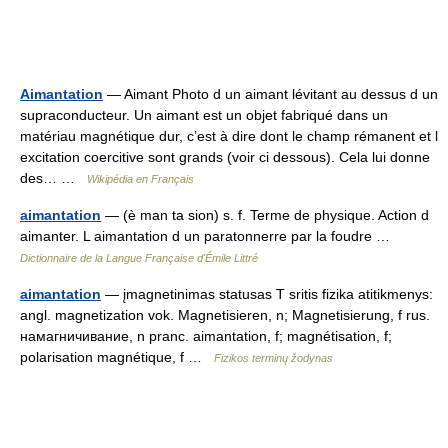
Aimantation
— Aimant Photo d un aimant lévitant au dessus d un
supraconducteur. Un aimant est un objet fabriqué dans un
matériau magnétique dur, c’est à dire dont le champ rémanent et l
excitation coercitive sont grands (voir ci dessous). Cela lui donne
des… …
Wikipédia en Français
aimantation
— (è man ta sion) s. f. Terme de physique. Action d
aimanter. L aimantation d un paratonnerre par la foudre …
Dictionnaire de la Langue Française d'Émile Littré
aimantation
— įmagnetinimas statusas T sritis fizika atitikmenys:
angl. magnetization vok. Magnetisieren, n; Magnetisierung, f rus.
намагничивание, n pranc. aimantation, f; magnétisation, f;
polarisation magnétique, f …
Fizikos terminų žodynas