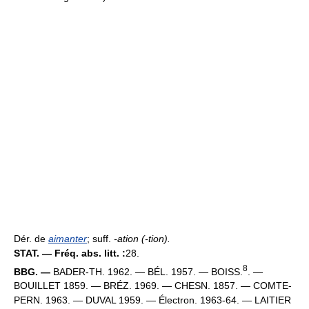
Dér. de
aimanter
; suff.
-ation (-tion
).
STAT. — Fréq. abs. litt. :
28.
8
BBG. —
BADER-TH. 1962. — BÉL. 1957. — BOISS.
. —
BOUILLET 1859. — BRÉZ. 1969. — CHESN. 1857. — COMTE-
PERN. 1963. — DUVAL 1959. — Électron. 1963-64. — LAITIER