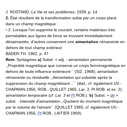
J. ROSTAND,
La Vie et ses problèmes,
1939, p. 14.
2.
État résultant de la transformation subie par un corps placé
dans un champ magnétique :
•
2. Lorsque l'on supprime le courant, certains matériaux très
perméables aux lignes de force se trouvent immédiatement
désaimantés,
d'autres conservent une
aimantation
rémanente
en
dehors de tout champ extérieur.
BADER-TH. 1962, p. 47.
Rem.
Syntagmes
a)
Subst. + adj. :
aimantation permanente
,,Propriété magnétique que conserve un corps ferromagnétique en
dehors de toute influence extérieure`` (SIZ. 1968);
aimantation
rémanente
ou
résiduelle
,,Aimantation qui subsiste après la
suppression du champ magnétisant...`` (
ibid.
;
cf.
également UV.-
CHAPMAN 1956, ROB., QUILLET 1965,
Lar. 3, Pt
ROB. et ex. 2);
aimantation temporaire
(
cf. Lar. 3
et
Pt
ROB.).
b)
Subst. +
de
+
subst. :
intensité d'aimantation
,,Quotient du moment magnétique
par le volume de l'aimant`` (QUILLET 1965;
cf.
également UV.-
CHAPMAN 1956,
Pt
ROB., LAITIER 1969).