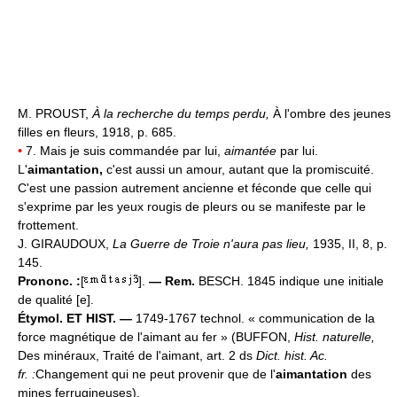
M. PROUST,
À la recherche du temps perdu,
À l'ombre des jeunes
filles en fleurs, 1918, p. 685.
•
7. Mais je suis commandée par lui,
aimantée
par lui.
L'
aimantation,
c'est aussi un amour, autant que la promiscuité.
C'est une passion autrement ancienne et féconde que celle qui
s'exprime par les yeux rougis de pleurs ou se manifeste par le
frottement.
J. GIRAUDOUX,
La Guerre de Troie n'aura pas lieu,
1935, II, 8, p.
145.
Prononc. :
[
].
— Rem.
BESCH. 1845 indique une initiale
de qualité [e].
Étymol. ET HIST. —
1749-1767 technol. « communication de la
force magnétique de l'aimant au fer » (BUFFON,
Hist. naturelle,
Des minéraux, Traité de l'aimant, art. 2 ds
Dict. hist. Ac.
fr. :
Changement qui ne peut provenir que de l'
aimantation
des
mines ferrugineuses).