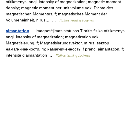
atitikmenys: angl. intensity of magnetization; magnetic moment
density; magnetic moment per unit volume vok. Dichte des
magnetischen Momentes, f; magnetisches Moment der
Volumeneinheit, n rus.… …
Fizikos terminų žodynas
aimantation
— įmagnetėjimas statusas T sritis fizika atitikmenys:
angl. intensity of magnetization; magnetization vok.
Magnetisierung, f; Magnetisierungsvektor, m rus. вектор
намагниченности, m; намагниченность, f pranc. aimantation, f;
intensité d’aimantation …
Fizikos terminų žodynas