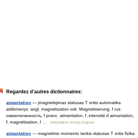
Regardez d'autres dictionnaires:
aimantation
— įmagnetėjimas statusas T sritis automatika
atitikmenys: angl. magnetization vok. Magnetisierung, f rus.
намагниченность, f pranc. aimantation, f; intensité d aimantation,
f; magnétisation, f …
Automatikos terminų žodynas
aimantation
— magnetinio momento tankis statusas T sritis fizika